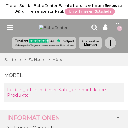
Treten Sie der BebéCenter-Familie bei und
erhalten Sie bis zu
10€
für Ihren ersten Einkauf.
Ich will meinen Gutschein
0
Ausgewählte
Marken
Startseite
>
Zu Hause
>
Möbel
MÖBEL
Leider gibt es in dieser Kategorie noch keine
Produkte
INFORMATIONEN
Unsere Geschäfte