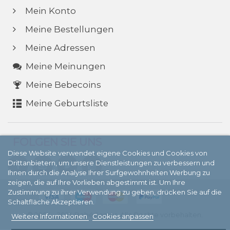
Mein Konto
Meine Bestellungen
Meine Adressen
Meine Meinungen
Meine Bebecoins
Meine Geburtsliste
FOLGEN SIE UNS
Diese Website verwendet eigene Cookies und Cookies von
Drittanbietern, um unsere Dienstleistungen zu verbessern und
Ihnen durch die Analyse Ihrer Surfgewohnheiten Werbung zu
zeigen, die auf Ihre Vorlieben abgestimmt ist. Um Ihre
Zustimmung zu ihrer Verwendung zu geben, drücken Sie auf die
Schaltfläche Akzeptieren.
© 2004 - 2024 BebéCenter. Alle Rechte vorbehalten.
Weitere Informationen
Cookies anpassen