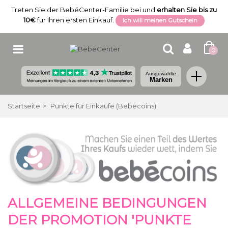
Treten Sie der BebéCenter-Familie bei und
erhalten Sie bis zu
10€
für Ihren ersten Einkauf.
Ich will meinen Gutschein
0
Ausgewählte
Marken
Startseite
>
Punkte für Einkäufe (Bebecoins)
ALLGEMEINE BEDINGUNGEN
DER PROMOTION 'PUNKTE