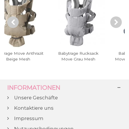
ucksack
Babytrage Rucksack
Babytrage Adapt S
 Mesh
Move Marineblau Mesh
Flex Mesh in Rosa 
INFORMATIONEN
Unsere Geschäfte
Kontaktiere uns
Impressum
Nutzungsbedingungen