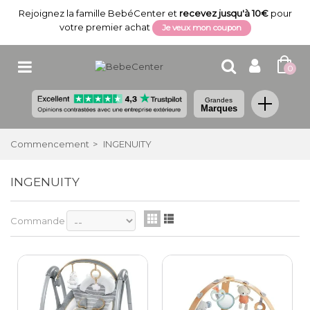
Rejoignez la famille BebéCenter et
recevez jusqu'à 10€
pour
votre premier achat
Je veux mon coupon
0
Grandes
Marques
Commencement
>
INGENUITY
INGENUITY
Commande