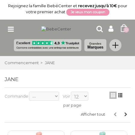
Rejoignez la famille BebéCenter et
recevez jusqu'à 10€
pour
votre premier achat
Je veux mon coupon
0
Grandes
Marques
Commencement
>
JANE
JANE
Commande
Voir
par page
Afficher tout