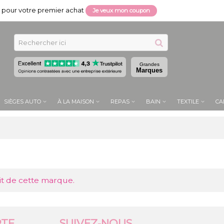
pour votre premier achat
Je veux mon coupon
Grandes
Marques
SIÈGES AUTO
À LA MAISON
REPAS
BAIN
TEXTILE
CA
it de cette marque.
TE
SUIVEZ-NOUS