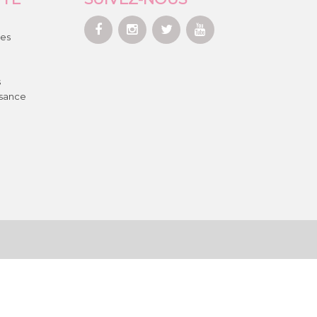
es
s
ssance