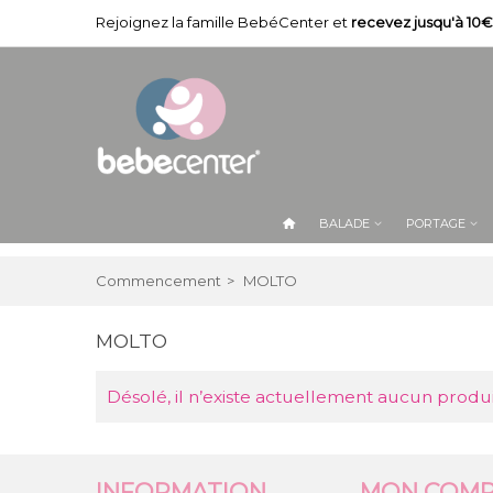
Rejoignez la famille BebéCenter et
recevez jusqu'à 10€
BALADE
PORTAGE
Commencement
>
MOLTO
MOLTO
Désolé, il n’existe actuellement aucun produ
INFORMATION
MON COMP