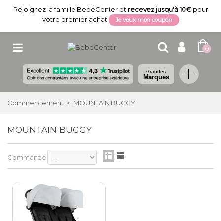
Rejoignez la famille BebéCenter et
recevez jusqu'à 10€
pour
votre premier achat
Je veux mon coupon
0
Grandes
Marques
Commencement
>
MOUNTAIN BUGGY
MOUNTAIN BUGGY
Commande