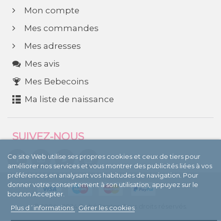
Mon compte
Mes commandes
Mes adresses
Mes avis
Mes Bebecoins
Ma liste de naissance
SUIVEZ-NOUS
Ce site Web utilise ses propres cookies et ceux de tiers pour
améliorer nos services et vous montrer des publicités liées à vos
préférences en analysant vos habitudes de navigation. Pour
donner votre consentement à son utilisation, appuyez sur le
bouton Accepter.
© 2004 - 2024 BebéCenter. Tous droits réservés.
Plus d´informations
Gérer les cookies