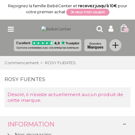
Rejoignez la famille BebéCenter et
recevez jusqu'à 10€
pour
votre premier achat
Je veux mon coupon
0
Grandes
Marques
Commencement
>
ROSY FUENTES
ROSY FUENTES
Désolé, il n’existe actuellement aucun produit de
cette marque.
INFORMATION
Nos magasins