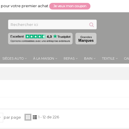
pour votre premier achat
Je veux mon coupon
Grandes
Marques
SIÈGES AUTO
À LA MAISON
REPAS
BAIN
TEXTILE
CA
1 - 12 de 226
par page