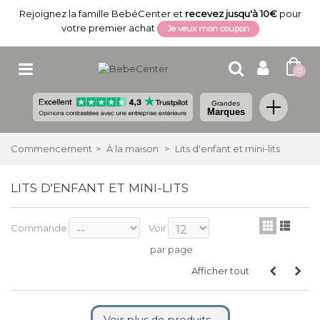
Rejoignez la famille BebéCenter et
recevez jusqu'à 10€
pour
votre premier achat
Je veux mon coupon
0
Grandes
Marques
Commencement
>
À la maison
>
Lits d'enfant et mini-lits
LITS D'ENFANT ET MINI-LITS
Commande
Voir
par page
Afficher tout
Voir plus de produits...