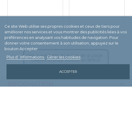
Ce site Web utilise ses propres cookies et ceux de tiers pour
améliorer nos services et vous montrer des publicités liées à vos
préférences en analysant vos habitudes de navigation. Pour
donner votre consentement à son utilisation, appuyez sur le
bouton Accepter.
Vous avez atteint le bas de la page.
Plus d´informations
Gérer les cookies
Cliquez ici pour revenir au début.
ACCEPTER
INFORMATION
Nos magasins
Contactez-nous
Mentions légales
Conditions d’utilisation