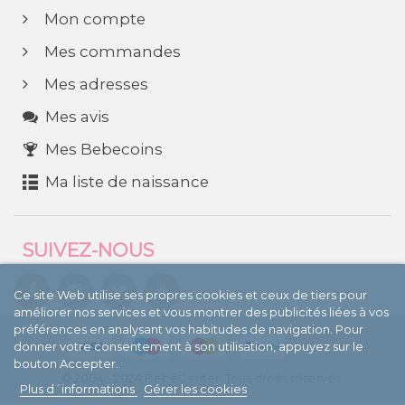
Mon compte
Mes commandes
Mes adresses
Mes avis
Mes Bebecoins
Ma liste de naissance
SUIVEZ-NOUS
Ce site Web utilise ses propres cookies et ceux de tiers pour
améliorer nos services et vous montrer des publicités liées à vos
préférences en analysant vos habitudes de navigation. Pour
donner votre consentement à son utilisation, appuyez sur le
bouton Accepter.
© 2004 - 2024 BebéCenter. Tous droits réservés.
Plus d´informations
Gérer les cookies