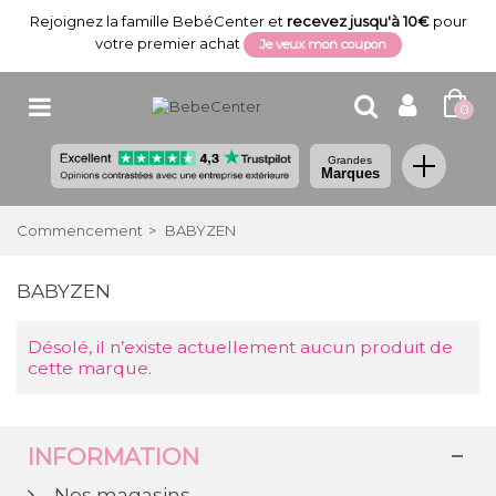
Rejoignez la famille BebéCenter et
recevez jusqu'à 10€
pour
votre premier achat
Je veux mon coupon
0
Grandes
Marques
Commencement
>
BABYZEN
BABYZEN
Désolé, il n’existe actuellement aucun produit de
cette marque.
INFORMATION
Nos magasins