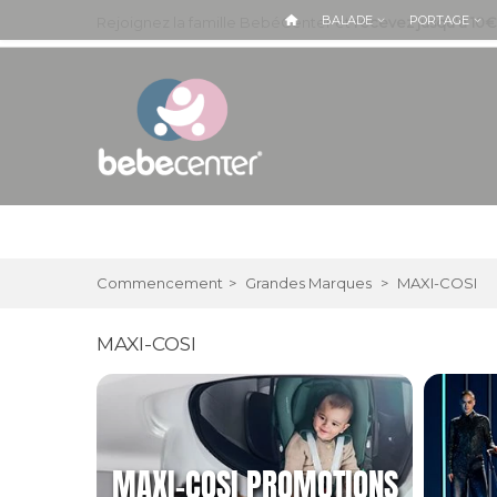
BALADE
PORTAGE
Rejoignez la famille BebéCenter et
recevez jusqu'à 10€
Commencement
>
Grandes Marques
>
MAXI-COSI
MAXI-COSI
MAXI-COSI PROMOTIONS