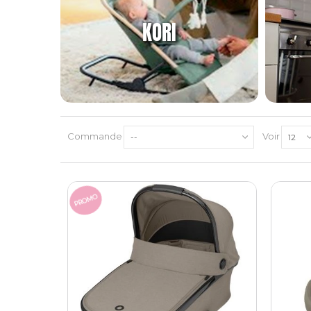
KORI
Commande
Voir
--
12
PROMO