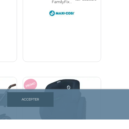
FamilyFix...
PROMO
ACCEPTER