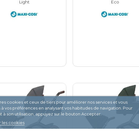
Light
Eco
pres cookies et ceux de tiers pour améliorer nos services et vous
s à vos préférences en analysant vos habitudes de navigation. Pour
à son utilisation, appuyez sur le bouton Accepter.
 les cookies