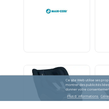
Ce site Web utilise ses pro
montrer des publicités liée
donner votre consentement 
Plus d´informations
Gérer