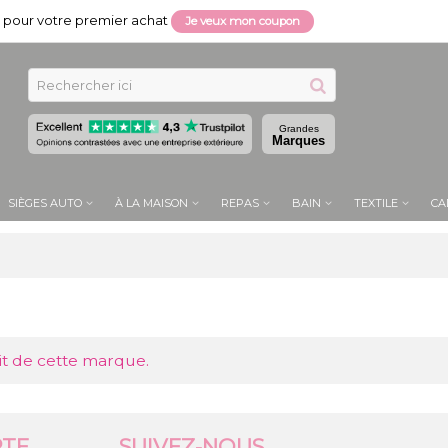
pour votre premier achat
Je veux mon coupon
Grandes
Marques
SIÈGES AUTO
À LA MAISON
REPAS
BAIN
TEXTILE
CA
it de cette marque.
TE
SUIVEZ-NOUS