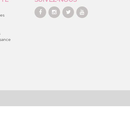
es
s
ssance