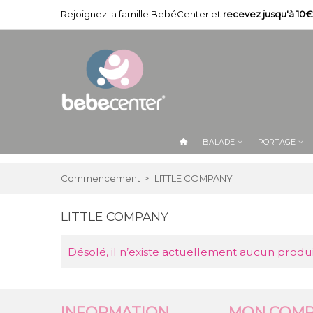
Rejoignez la famille BebéCenter et
recevez jusqu'à 10€
BALADE
PORTAGE
Commencement
>
LITTLE COMPANY
LITTLE COMPANY
Désolé, il n’existe actuellement aucun produ
INFORMATION
MON COMP