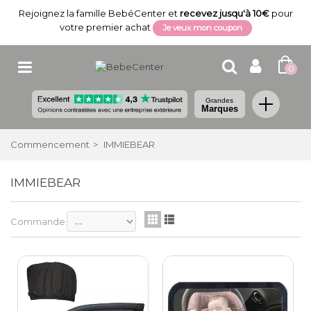
Rejoignez la famille BebéCenter et
recevez jusqu'à 10€
pour
votre premier achat
Je veux mon coupon
0
Grandes
Marques
Commencement
>
IMMIEBEAR
IMMIEBEAR
Commande