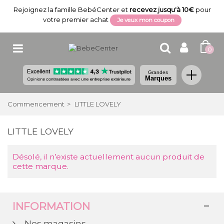
Rejoignez la famille BebéCenter et
recevez jusqu'à 10€
pour
votre premier achat
Je veux mon coupon
0
Grandes
Marques
Commencement
>
LITTLE LOVELY
LITTLE LOVELY
Désolé, il n’existe actuellement aucun produit de
cette marque.
INFORMATION
Nos magasins