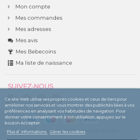
Mon compte
Mes commandes
Mes adresses
Mes avis
Mes Bebecoins
Ma liste de naissance
SUIVEZ-NOUS
Ce site Web utilise ses propres cookies et ceux de tiers pour
améliorer nos services et vous montrer des publicités liées à vos
préférences en analysant vos habitudes de navigation. Pour
donner votre consentement à son utilisation, appuyez sur le
bouton Accepter.
© 2004 - 2024 BebéCenter. Tous droits réservés.
Plus d´informations
Gérer les cookies