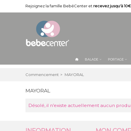
Rejoignez la famille BebéCenter et
recevez jusqu'à 10€
BALADE
PORTAGE
Commencement
>
MAYORAL
MAYORAL
Désolé, il n’existe actuellement aucun produ
INFORMATION
MON COMP