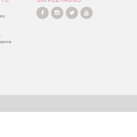
es
s
ssance