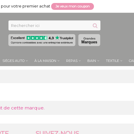
pour votre premier achat
Je veux mon coupon
Grandes
Marques
SIÈGES AUTO
À LA MAISON
REPAS
BAIN
TEXTILE
CA
it de cette marque.
TE
SUIVEZ-NOUS