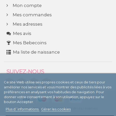
Mon compte
Mes commandes
Mes adresses
Mes avis
Mes Bebecoins
Ma liste de naissance
SUIVEZ-NOUS
Ce site Web utilise ses propres cookies et ceux de tiers pour
améliorer nos services et vous montrer des publicités liées à vos
préférences en analysant vos habitudes de navigation. Pour
donner votre consentement à son utilisation, appuyez sur le
bouton Accepter.
© 2004 - 2024 BebéCenter. Tous droits réservés.
Plus d´informations
Gérer les cookies