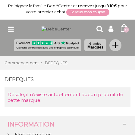
Rejoignez la famille BebéCenter et
recevez jusqu'à 10€
pour
votre premier achat
Je veux mon coupon
0
Grandes
Marques
Commencement
>
DEPEQUES
DEPEQUES
Désolé, il n’existe actuellement aucun produit de
cette marque.
INFORMATION
Nos magasins