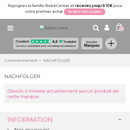
Rejoignez la famille BebéCenter et
recevez jusqu'à 10€
pour
votre premier achat
Je veux mon coupon
0
Grandes
Marques
Commencement
>
NACHFOLGER
NACHFOLGER
Désolé, il n’existe actuellement aucun produit de
cette marque.
INFORMATION
Nos magasins