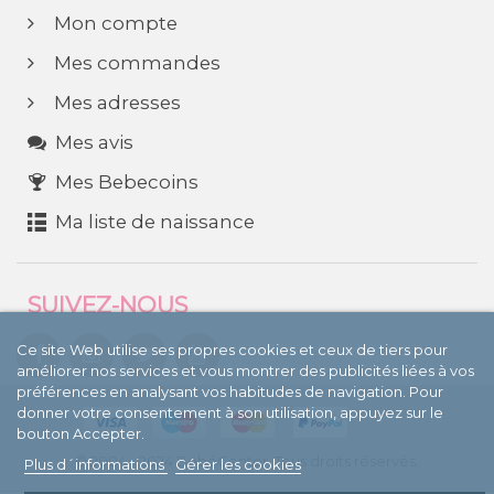
Mon compte
Mes commandes
Mes adresses
Mes avis
Mes Bebecoins
Ma liste de naissance
SUIVEZ-NOUS
Ce site Web utilise ses propres cookies et ceux de tiers pour
améliorer nos services et vous montrer des publicités liées à vos
préférences en analysant vos habitudes de navigation. Pour
donner votre consentement à son utilisation, appuyez sur le
bouton Accepter.
© 2004 - 2024 BebéCenter. Tous droits réservés.
Plus d´informations
Gérer les cookies