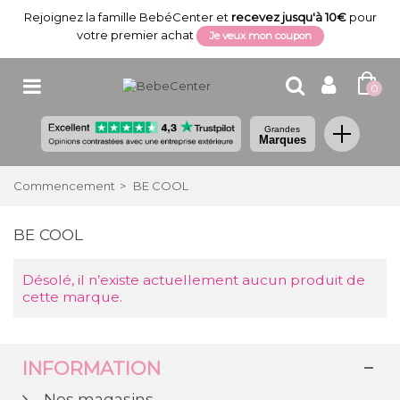
Rejoignez la famille BebéCenter et
recevez jusqu'à 10€
pour
votre premier achat
Je veux mon coupon
0
Grandes
Marques
Commencement
>
BE COOL
BE COOL
Désolé, il n’existe actuellement aucun produit de
cette marque.
INFORMATION
Nos magasins