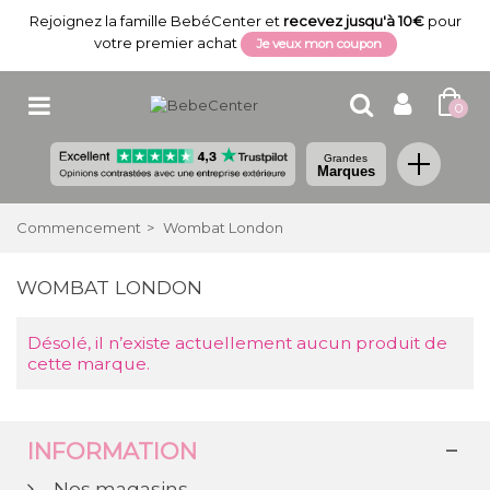
Rejoignez la famille BebéCenter et
recevez jusqu'à 10€
pour
votre premier achat
Je veux mon coupon
0
Grandes
Marques
Commencement
>
Wombat London
WOMBAT LONDON
Désolé, il n’existe actuellement aucun produit de
cette marque.
INFORMATION
Nos magasins