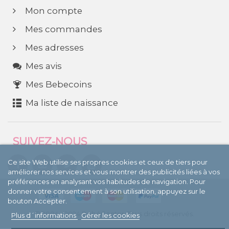
Mon compte
Mes commandes
Mes adresses
Mes avis
Mes Bebecoins
Ma liste de naissance
SUIVEZ-NOUS
Ce site Web utilise ses propres cookies et ceux de tiers pour
améliorer nos services et vous montrer des publicités liées à vos
préférences en analysant vos habitudes de navigation. Pour
donner votre consentement à son utilisation, appuyez sur le
bouton Accepter.
© 2004 - 2024 BebéCenter. Tous droits réservés.
Plus d´informations
Gérer les cookies