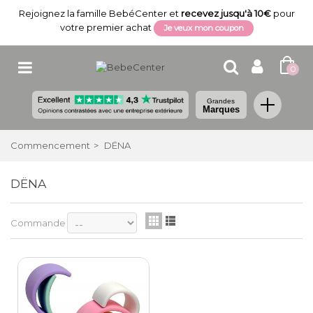
Rejoignez la famille BebéCenter et
recevez jusqu'à 10€
pour
votre premier achat
Je veux mon coupon
0
Grandes
Marques
Commencement
>
DËNA
DËNA
Commande