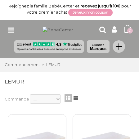
Rejoignez la famille BebéCenter et
recevez jusqu'à 10€
pour
votre premier achat
Je veux mon coupon
0
Grandes
Marques
Commencement
>
LEMUR
LEMUR
Commande