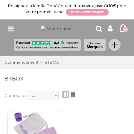
Rejoignez la famille BebéCenter et
recevez jusqu'à 10€
pour
votre premier achat
Je veux mon coupon
0
Grandes
Marques
Commencement
>
BTBOX
BTBOX
Commande