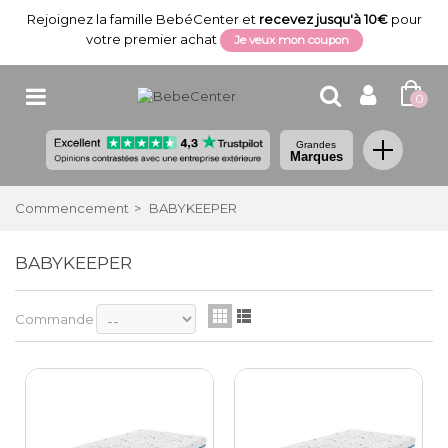
Rejoignez la famille BebéCenter et
recevez jusqu'à 10€
pour
votre premier achat
Je veux mon coupon
0
Grandes
Marques
Commencement
>
BABYKEEPER
BABYKEEPER
Commande