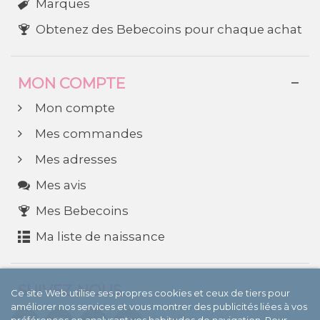
Marques
Obtenez des Bebecoins pour chaque achat
MON COMPTE
Mon compte
Mes commandes
Mes adresses
Mes avis
Mes Bebecoins
Ma liste de naissance
SUIVEZ-NOUS
Ce site Web utilise ses propres cookies et ceux de tiers pour
améliorer nos services et vous montrer des publicités liées à vos