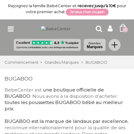
Rejoignez la famille BebéCenter et
recevez jusqu'à 10€
pour
votre premier achat
Je veux mon coupon
0
Grandes
Marques
Commencement
>
Grandes Marques
>
BUGABOO
BUGABOO
BebeCenter est
une boutique officielle de
BUGABOO
. Nous avons à la disposition d’acheter
toutes les poussettes BUGABOO bébé au meilleur
prix
.
BUGABOO est la marque de landaus par excellence
,
reconnue internationalement pour la qualité de ses
matériaux et ses grands landaus. Dans notre