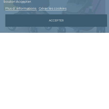
bouton Accepter.
Plus d´informations
Gérer les cookies
ACCEPTER
INFORMATION
Nos magasins
Contactez-nous
Mentions légales