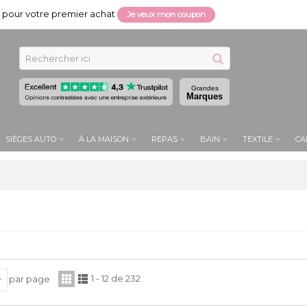
pour votre premier achat
Je veux mon coupon
Grandes
Marques
SIÈGES AUTO
À LA MAISON
REPAS
BAIN
TEXTILE
CA
1 - 12 de 232
par page