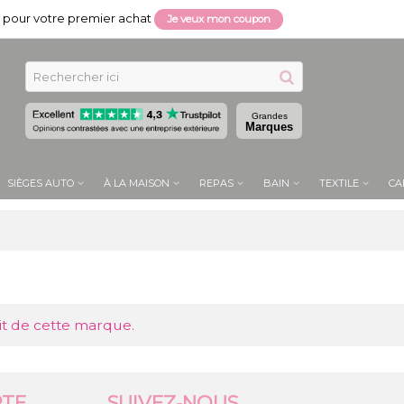
pour votre premier achat
Je veux mon coupon
Grandes
Marques
SIÈGES AUTO
À LA MAISON
REPAS
BAIN
TEXTILE
CA
it de cette marque.
TE
SUIVEZ-NOUS