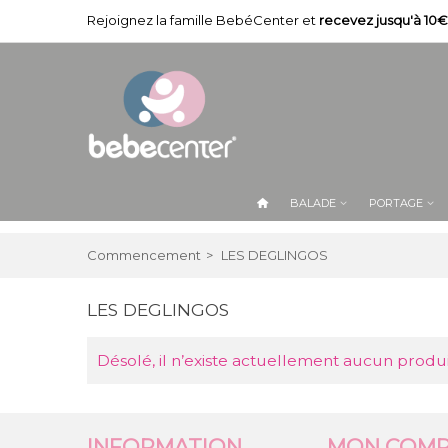
Rejoignez la famille BebéCenter et
recevez jusqu'à 10€
BALADE
PORTAGE
Commencement
>
LES DEGLINGOS
LES DEGLINGOS
Désolé, il n’existe actuellement aucun produ
INFORMATION
MON COMP