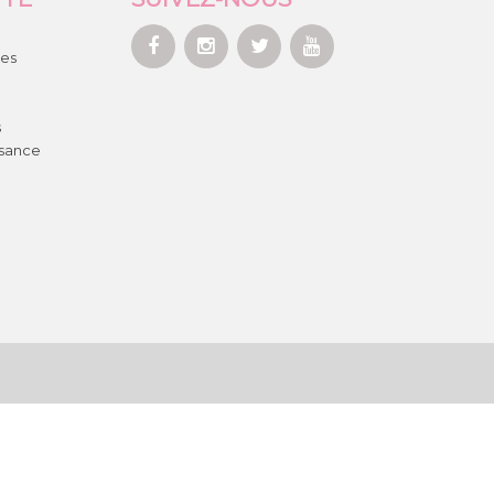
es
s
ssance