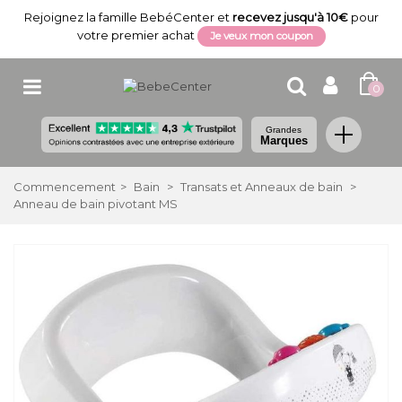
Rejoignez la famille BebéCenter et
recevez jusqu'à 10€
pour
votre premier achat
Je veux mon coupon
0
Grandes
Marques
Commencement
>
Bain
>
Transats et Anneaux de bain
>
Anneau de bain pivotant MS