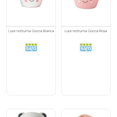
Luce notturna Goccia Bianca
Luce notturna Goccia Rosa