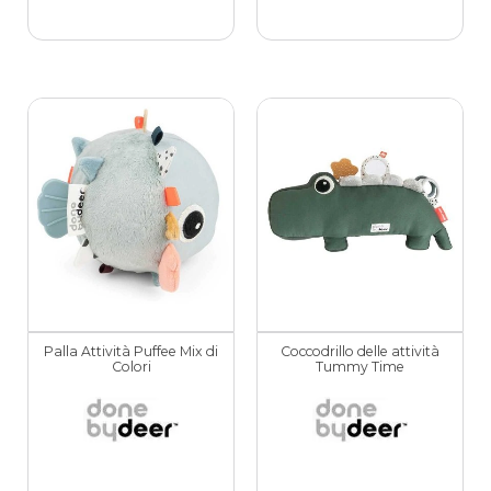
Palla Attività Puffee Mix di
Coccodrillo delle attività
Colori
Tummy Time