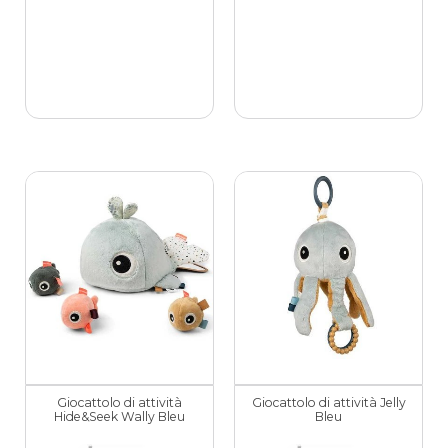
Giocattolo di attività
Giocattolo di attività Jelly
Hide&Seek Wally Bleu
Bleu