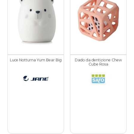
Luce Notturna Yum Bear Big
Dado da dentizione Chew
Cube Rosa