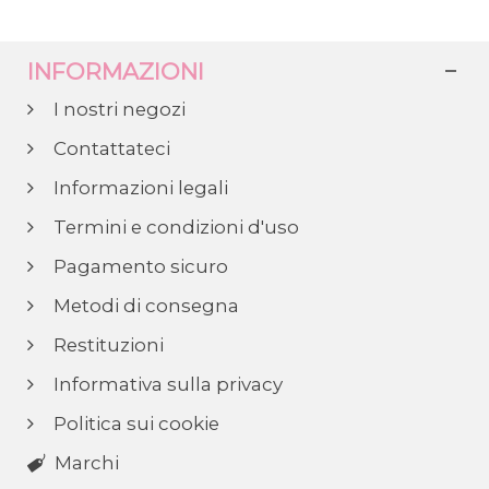
INFORMAZIONI
I nostri negozi
Contattateci
Informazioni legali
Termini e condizioni d'uso
Pagamento sicuro
Metodi di consegna
Restituzioni
Informativa sulla privacy
Politica sui cookie
Marchi