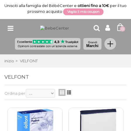
Unisciti alla famiglia del BébéCenter e
ottieni fino a 10€
per il tuo
prossimo acquisto
Voglio il mio coupon
0
Grandi
Marchi
inizio
>
VELFONT
VELFONT
Ordina per