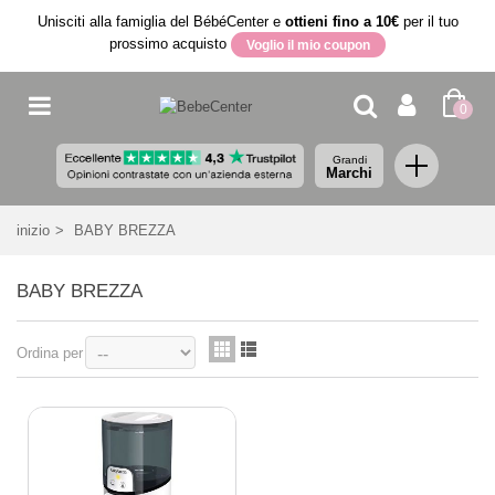
Unisciti alla famiglia del BébéCenter e
ottieni fino a 10€
per il tuo
prossimo acquisto
Voglio il mio coupon
0
Grandi
Marchi
inizio
>
BABY BREZZA
BABY BREZZA
Ordina per