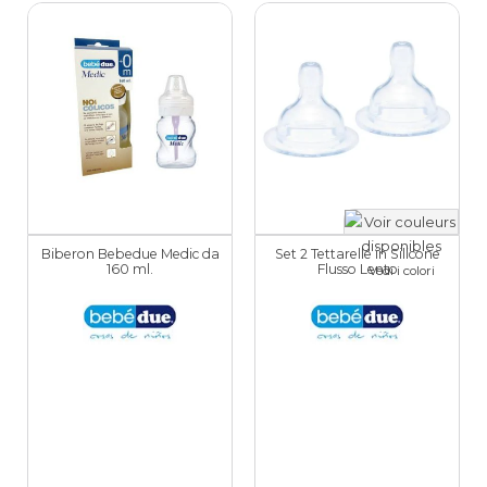
Biberon Bebedue Medic da
Set 2 Tettarelle in Silicone
160 ml.
Flusso Lento
Vedi i colori