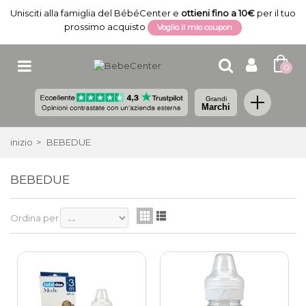
Unisciti alla famiglia del BébéCenter e
ottieni fino a 10€
per il tuo
prossimo acquisto
Voglio il mio coupon
0
Grandi
Marchi
inizio
>
BEBEDUE
BEBEDUE
Ordina per