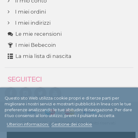
Il mio conto
I miei ordini
I miei indirizzi
Le mie recensioni
I miei Bebecoin
La mia lista di nascita
SEGUITECI
Questo sito Web utilizza cookie propri e di terze parti per
migliorare i nostri servizi e mostrarti pubblicità in linea con le tue
preferenze analizzando le tue abitudini di navigazione. Per dare
il tuo consenso al loro utilizzo, premi il pulsante Accetta.
© 2004 - 2024 BebéCenter. Tutti i diritti riservati.
Ulteriori informazioni
Gestione dei cookie