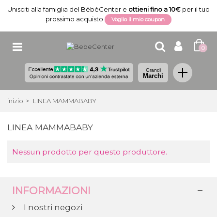
Unisciti alla famiglia del BébéCenter e
ottieni fino a 10€
per il tuo
prossimo acquisto
Voglio il mio coupon
0
Grandi
Marchi
inizio
>
LINEA MAMMABABY
LINEA MAMMABABY
Nessun prodotto per questo produttore.
INFORMAZIONI
I nostri negozi