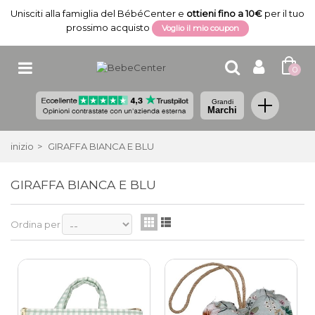
Unisciti alla famiglia del BébéCenter e
ottieni fino a 10€
per il tuo
prossimo acquisto
Voglio il mio coupon
0
Grandi
Marchi
inizio
>
GIRAFFA BIANCA E BLU
GIRAFFA BIANCA E BLU
Ordina per