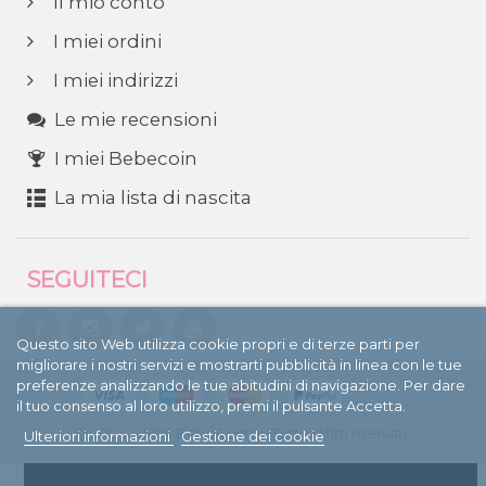
Il mio conto
I miei ordini
I miei indirizzi
Le mie recensioni
I miei Bebecoin
La mia lista di nascita
SEGUITECI
Questo sito Web utilizza cookie propri e di terze parti per
migliorare i nostri servizi e mostrarti pubblicità in linea con le tue
preferenze analizzando le tue abitudini di navigazione. Per dare
il tuo consenso al loro utilizzo, premi il pulsante Accetta.
© 2004 - 2024 BebéCenter. Tutti i diritti riservati.
Ulteriori informazioni
Gestione dei cookie