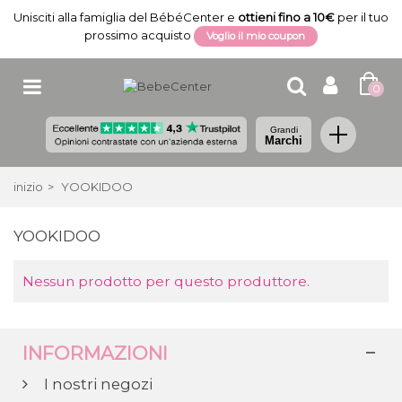
Unisciti alla famiglia del BébéCenter e
ottieni fino a 10€
per il tuo
prossimo acquisto
Voglio il mio coupon
0
Grandi
Marchi
inizio
>
YOOKIDOO
YOOKIDOO
Nessun prodotto per questo produttore.
INFORMAZIONI
I nostri negozi