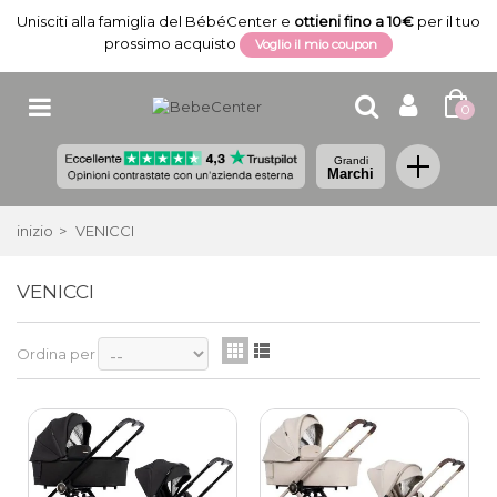
Unisciti alla famiglia del BébéCenter e
ottieni fino a 10€
per il tuo
prossimo acquisto
Voglio il mio coupon
0
Grandi
Marchi
inizio
>
VENICCI
VENICCI
Ordina per