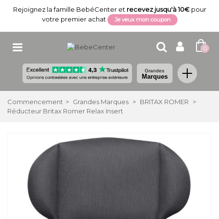
Rejoignez la famille BebéCenter et
recevez jusqu'à 10€
pour
votre premier achat
Je veux mon coupon
0
Grandes
Marques
Commencement
>
Grandes Marques
>
BRITAX ROMER
>
Réducteur Britax Romer Relax Insert