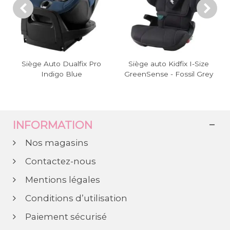
ro
Siège auto Kidfix I-Size
Siège auto Britax Römer
GreenSense - Fossil Grey
Swivel - Space Black
INFORMATION
Nos magasins
Contactez-nous
Mentions légales
Conditions d’utilisation
Paiement sécurisé