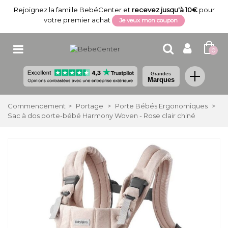
Rejoignez la famille BebéCenter et
recevez jusqu'à 10€
pour
votre premier achat
Je veux mon coupon
0
Grandes
Marques
Commencement
>
Portage
>
Porte Bébés Ergonomiques
>
Sac à dos porte-bébé Harmony Woven - Rose clair chiné