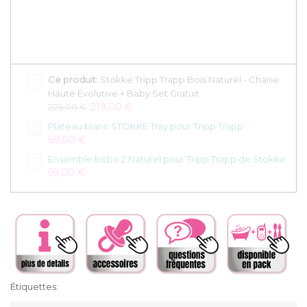
Ce produit:
Stokke Tripp Trapp Bois Naturel - Chaise
Haute Évolutive + Baby Set Gratuit
219,00 €
229,00 €
Plateau blanc STOKKE Tray pour Tripp Trapp
69,00 €
Ensemble bébé 2 Naturel pour Tripp Trapp de Stokke
59,00 €
Étiquettes: