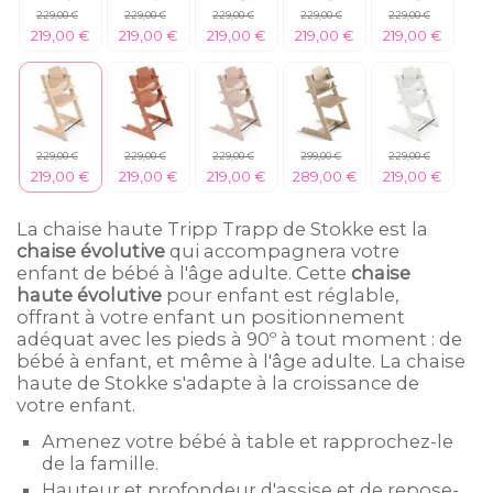
229,00 €
229,00 €
229,00 €
229,00 €
229,00 €
219,00 €
219,00 €
219,00 €
219,00 €
219,00 €
229,00 €
229,00 €
229,00 €
299,00 €
229,00 €
219,00 €
219,00 €
219,00 €
289,00 €
219,00 €
La chaise haute Tripp Trapp de Stokke est la
chaise évolutive
qui accompagnera votre
enfant de bébé à l'âge adulte. Cette
chaise
haute évolutive
pour enfant est réglable,
offrant à votre enfant un positionnement
adéquat avec les pieds à 90º à tout moment : de
bébé à enfant, et même à l'âge adulte. La chaise
haute de Stokke s'adapte à la croissance de
votre enfant.
Amenez votre bébé à table et rapprochez-le
de la famille.
Hauteur et profondeur d'assise et de repose-