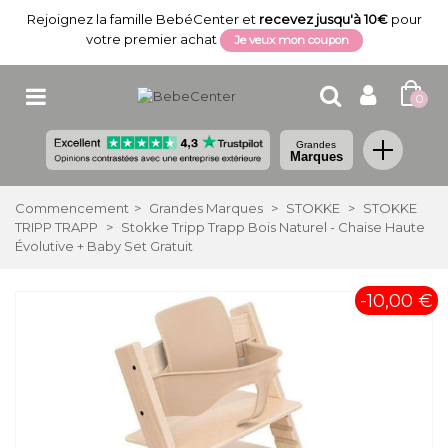
Rejoignez la famille BebéCenter et
recevez jusqu'à 10€
pour
votre premier achat
Je veux mon coupon
0
Grandes
Marques
Commencement
>
Grandes Marques
>
STOKKE
>
STOKKE
TRIPP TRAPP
>
Stokke Tripp Trapp Bois Naturel - Chaise Haute
Évolutive + Baby Set Gratuit
-10,00 €