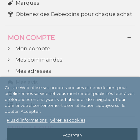
Marques
Obtenez des Bebecoins pour chaque achat
MON COMPTE
Mon compte
Mes commandes
Mes adresses
Mes avis
Ce site Web utilise ses propres cookies et ceux de tiers pour
Mes Bebecoins
améliorer nos services et vous montrer des publicités liées à vos
préférences en analysant vos habitudes de navigation. Pour
Ma liste de naissance
donner votre consentement à son utilisation, appuyez sur le
bouton Accepter.
Plus d´informations
Gérer les cookies
SUIVEZ-NOUS
ACCEPTER