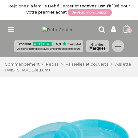
Rejoignez la famille BebéCenter et
recevez jusqu'à 10€
pour
votre premier achat
Je veux mon coupon
0
Grandes
Marques
Commencement
>
Repas
>
Vaisselles et couverts
>
Assiette
TWISTSHAKE Bleu 6m+