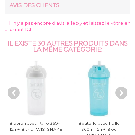
AVIS DES CLIENTS
Il n’y a pas encore d’avis, allez-y et laissez le vôtre en
cliquant ICI !
IL EXISTE 30 AUTRES PRODUITS DANS
LA MÊME CATÉGORIE:
lle 360ml
Bouteille avec Paille
Set Couverts 12M 
STSHAKE
360ml 12m+ Bleu
TWISTSHAKE Blan