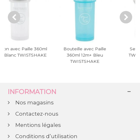
le avec Paille
Set Couverts 12M +
Set Couve
l 12m+ Bleu
TWISTSHAKE Blanc
TWISTSHA
ISTSHAKE
INFORMATION
Nos magasins
Contactez-nous
Mentions légales
Conditions d’utilisation