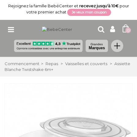
Rejoignez la famille BebéCenter et
recevez jusqu'à 10€
pour
votre premier achat
Je veux mon coupon
0
Grandes
Marques
Commencement
>
Repas
>
Vaisselles et couverts
>
Assiette
Blanche Twistshake 6m+