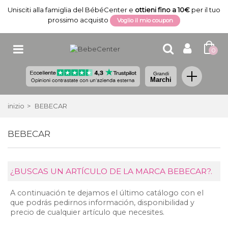
Unisciti alla famiglia del BébéCenter e
ottieni fino a 10€
per il tuo
prossimo acquisto
Voglio il mio coupon
0
Grandi
Marchi
inizio
>
BEBECAR
BEBECAR
¿BUSCAS UN ARTÍCULO DE LA MARCA BEBECAR?.
A continuación te dejamos el último catálogo con el
que podrás pedirnos información, disponibilidad y
precio de cualquier artículo que necesites.