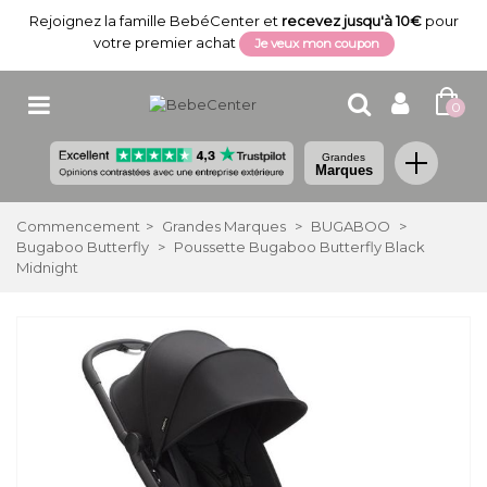
Rejoignez la famille BebéCenter et
recevez jusqu'à 10€
pour
votre premier achat
Je veux mon coupon
0
Grandes
Marques
Commencement
>
Grandes Marques
>
BUGABOO
>
Bugaboo Butterfly
>
Poussette Bugaboo Butterfly Black
Midnight