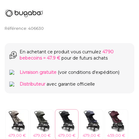
Référence:
406630
En achetant ce produit vous cumulez
4790
bebecoins
=
47.9 €
pour de futurs achats
Livraison gratuite
(voir conditions d'expédition)
Distributeur
avec garantie officielle
479,00 €
479,00 €
479,00 €
479,00 €
459,00 €