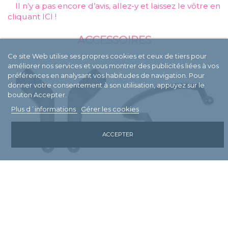
Il n’y a pas encore d’avis, allez-y et laissez le vôtre en
cliquant ICI !
ACCESSOIRES
Ce site Web utilise ses propres cookies et ceux de tiers pour
améliorer nos services et vous montrer des publicités liées à vos
préférences en analysant vos habitudes de navigation. Pour
donner votre consentement à son utilisation, appuyez sur le
bouton Accepter.
Plus d´informations
Gérer les cookies
ACCEPTER
Adaptateur pour siège
Barre de sécurité pour
auto Bugaboo Butterfly
BUGABOO Butterfly
IL EXISTE 8 AUTRES PRODUITS DANS LA
MÊME CATÉGORIE: