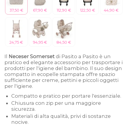
37,50 €
67,90 €
112,90 €
122,50 €
44,90 €
24,75 €
94,95 €
84,50 €
Il
Neceser Somerset
di Pasito a Pasito è un
pratico ed elegante accessorio per trasportare i
prodotti per l'igiene del bambino. Il suo design
compatto in ecopelle stampata offre spazio
sufficiente per creme, pettini e piccoli oggetti
per l'igiene.
Compatto e pratico per portare l'essenziale.
Chiusura con zip per una maggiore
sicurezza.
Materiali di alta qualità, privi di sostanze
nocive.