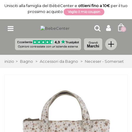
Unisciti alla famiglia del BébéCenter e
ottieni fino a 10€
per il tuo
prossimo acquisto
Voglio il mio coupon
0
Grandi
Marchi
inizio
>
Bagno
>
Accessori da Bagno
>
Neceser - Somerset