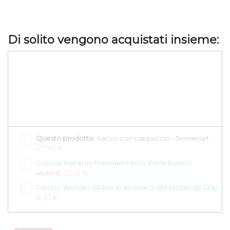
Di solito vengono acquistati insieme:
Questo prodotto:
Sacco con cappuccio - Somerset
67,90 €
Cuscino Materno Premium Micro-Perle Bianco
32,13 €
45,90 €
Ciuccio Wonder SX Pro in silicone 0-6M Whitecap Gray
8,95 €