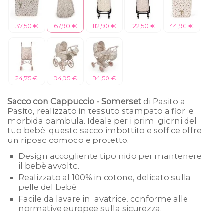
37,50 €
67,90 €
112,90 €
122,50 €
44,90 €
24,75 €
94,95 €
84,50 €
Sacco con Cappuccio - Somerset
di Pasito a
Pasito, realizzato in tessuto stampato a fiori e
morbida bambula. Ideale per i primi giorni del
tuo bebè, questo sacco imbottito e soffice offre
un riposo comodo e protetto.
Design accogliente tipo nido per mantenere
il bebè avvolto.
Realizzato al 100% in cotone, delicato sulla
pelle del bebè.
Facile da lavare in lavatrice, conforme alle
normative europee sulla sicurezza.