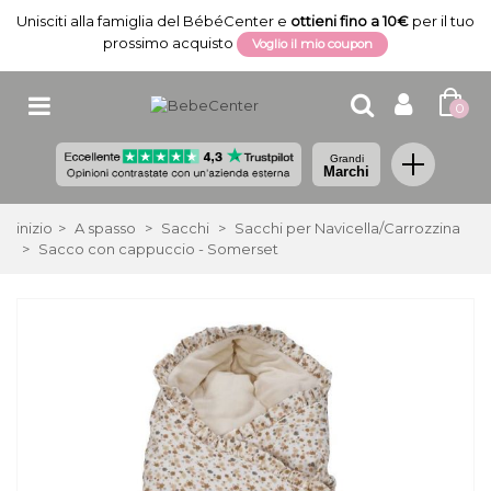
Unisciti alla famiglia del BébéCenter e
ottieni fino a 10€
per il tuo
prossimo acquisto
Voglio il mio coupon
0
Grandi
Marchi
inizio
>
A spasso
>
Sacchi
>
Sacchi per Navicella/Carrozzina
>
Sacco con cappuccio - Somerset