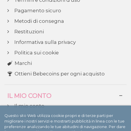
Termini e condizioni d'uso
Pagamento sicuro
Metodi di consegna
Restituzioni
Informativa sulla privacy
Politica sui cookie
Marchi
Ottieni Bebecoins per ogni acquisto
IL MIO CONTO
Il mio conto
Questo sito Web utilizza cookie propri e di terze parti per
I miei ordini
migliorare i nostri servizi e mostrarti pubblicità in linea con le tue
I miei indirizzi
preferenze analizzando le tue abitudini di navigazione. Per dare