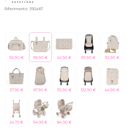
Riferimento:
392467
92,90 €
59,90 €
42,50 €
39,90 €
92,90 €
37,50 €
67,90 €
112,90 €
122,50 €
44,90 €
24,75 €
94,95 €
84,50 €