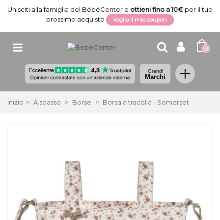
Unisciti alla famiglia del BébéCenter e
ottieni fino a 10€
per il tuo
prossimo acquisto
Voglio il mio coupon
0
Grandi
Marchi
inizio
>
A spasso
>
Borse
>
Borsa a tracolla - Somerset