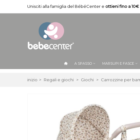
Unisciti alla famiglia del BébéCenter e
ottieni fino a 10€
A SPASSO
MARSUPI E FASCE
inizio
>
Regali e giochi
>
Giochi
>
Carrozzine per ba