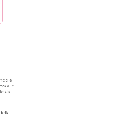
ambole
ssori e
le da
della