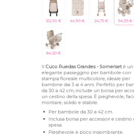
122,50 €
44,90 €
24,75 €
94,95 €
84,50 €
Il
Cuco Ruedas Grandes - Somerset
è un
elegante passeggino per bambole con
stampa floreale multicolore, ideale per
bambine dai 3 ai 4 anni. Perfetto per b
da 30 a 42 cm, include un borsa per acce
un cestino della spesa. È pieghevole, faci
montare, solido e stabile.
Per bambole da 30 a 42 cm.
Inclusa borsa per accessori e cestino 
spesa.
Pieghevole e poco ingombrante.