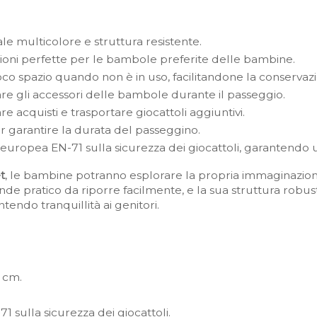
le multicolore e struttura resistente.
oni perfette per le bambole preferite delle bambine.
o spazio quando non è in uso, facilitandone la conservaz
re gli accessori delle bambole durante il passeggio.
e acquisti e trasportare giocattoli aggiuntivi.
er garantire la durata del passeggino.
uropea EN-71 sulla sicurezza dei giocattoli, garantendo un
t
, le bambine potranno esplorare la propria immaginazio
e pratico da riporre facilmente, e la sua struttura robusta 
tendo tranquillità ai genitori.
 cm.
 sulla sicurezza dei giocattoli.