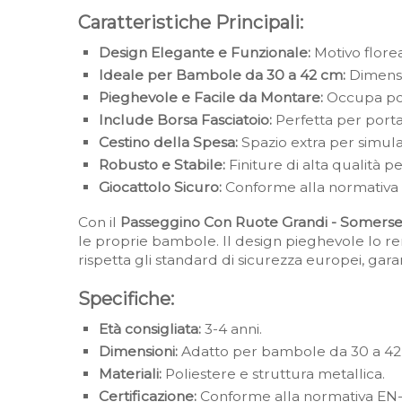
Caratteristiche Principali:
Design Elegante e Funzionale:
Motivo florea
Ideale per Bambole da 30 a 42 cm:
Dimensi
Pieghevole e Facile da Montare:
Occupa poc
Include Borsa Fasciatoio:
Perfetta per porta
Cestino della Spesa:
Spazio extra per simular
Robusto e Stabile:
Finiture di alta qualità p
Giocattolo Sicuro:
Conforme alla normativa e
Con il
Passeggino Con Ruote Grandi - Somerse
le proprie bambole. Il design pieghevole lo rend
rispetta gli standard di sicurezza europei, garan
Specifiche:
Età consigliata:
3-4 anni.
Dimensioni:
Adatto per bambole da 30 a 42
Materiali:
Poliestere e struttura metallica.
Certificazione:
Conforme alla normativa EN-71