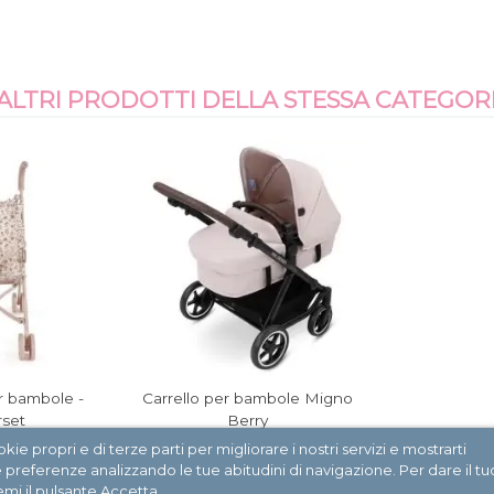
 ALTRI PRODOTTI DELLA STESSA CATEGORI
r bambole -
Carrello per bambole Migno
set
Berry
ie propri e di terze parti per migliorare i nostri servizi e mostrarti
ue preferenze analizzando le tue abitudini di navigazione. Per dare il tu
emi il pulsante Accetta.