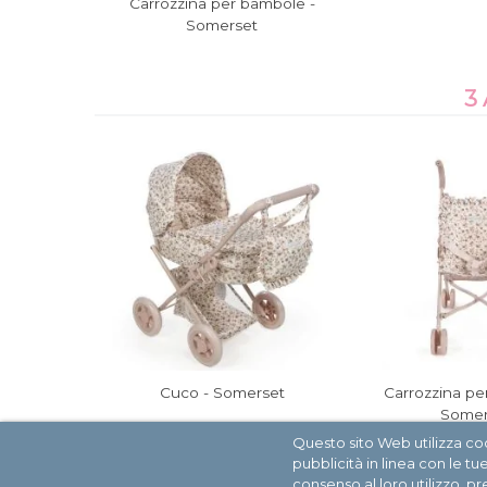
Carrozzina per bambole -
Somerset
3
Cuco - Somerset
Carrozzina pe
Somer
Questo sito Web utilizza cook
pubblicità in linea con le t
consenso al loro utilizzo, pr