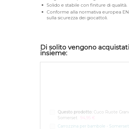
Solido e stabile con finiture di qualità.
Conforme alla normativa europea EN
sulla sicurezza dei giocattoli.
Di solito vengono acquistat
insieme:
Questo prodotto:
Cuco Ruote Grand
Somerset
94,95 €
Carrozzina per bambole - Somerset