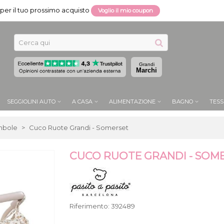
per il tuo prossimo acquisto
Voglio il mio coupon
Grandi
Marchi
SEGGIOLINI AUTO
A CASA
ALIMENTAZIONE
BAGNO
TESS
mbole
>
Cuco Ruote Grandi - Somerset
CUCO RUOTE GRANDI - SOM
Riferimento:
392489