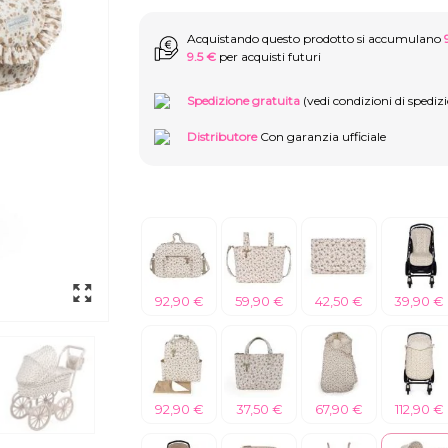
Acquistando questo prodotto si accumulano
9.5 €
per acquisti futuri
Spedizione gratuita
(vedi condizioni di spediz
Distributore
Con garanzia ufficiale
92,90 €
59,90 €
42,50 €
39,90 €
92,90 €
37,50 €
67,90 €
112,90 €