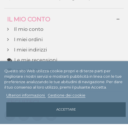
IL MIO CONTO
Il mio conto
I miei ordini
I miei indirizzi
Le mie recensioni
I miei Bebecoin
Questo sito Web utilizza cookie propri e di terze parti per
migliorare i nostri servizi e mostrarti pubblicità in linea con le tue
La mia lista di nascita
preferenze analizzando le tue abitudini di navigazione. Per dare
il tuo consenso al loro utilizzo, premi il pulsante Accetta.
Ulteriori informazioni
Gestione dei cookie
SEGUITECI
ACCETTARE