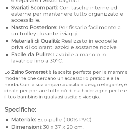
e separare i vestiti bagnati.
Svariati Scomparti:
Con tasche interne ed
esterne per mantenere tutto organizzato e
accessibile.
Nastro Posteriore:
Per fissarlo facilmente a
un trolley durante i viaggi.
Materiali di Qualità:
Realizzato in ecopelle
priva di coloranti azoici e sostanze nocive.
Facile da Pulire:
Lavabile a mano o in
lavatrice fino a 30ºC.
Lo
Zaino Somerset
è la scelta perfetta per le mamme
moderne che cercano un accessorio pratico e alla
moda. Con la sua ampia capacità e design elegante, è
ideale per portare tutto ciò di cui hai bisogno per te e
il tuo bambino in qualsiasi uscita o viaggio.
Specifiche:
Materiale:
Eco-pelle (100% PVC).
Dimensioni:
30 x 37 x 20 cm.