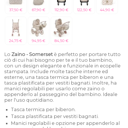
37,50 €
67,90 €
112,90 €
122,50 €
44,90 €
24,75 €
94,95 €
84,50 €
Lo
Zaino - Somerset
è perfetto per portare tutto
ciò di cui hai bisogno per te e il tuo bambino,
con un design elegante e funzionale in ecopelle
stampata. Include molte tasche interne ed
esterne, una tasca termica per biberon e una
tasca plastificata per vestiti bagnati. Inoltre, ha
manici regolabili per usarlo come zaino o
appenderlo al passeggino del bambino. Ideale
per l'uso quotidiano.
Tasca termica per biberon.
Tasca plastificata per vestiti bagnati.
Manici regolabili e opzione per appenderlo al