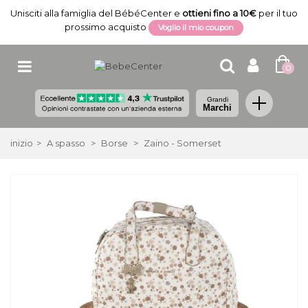
Unisciti alla famiglia del BébéCenter e
ottieni fino a 10€
per il tuo
prossimo acquisto
Voglio il mio coupon
0
Grandi
Marchi
inizio
>
A spasso
>
Borse
>
Zaino - Somerset